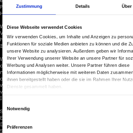
eingebunden. Diese Funktionen werden angeboten du
Zustimmung
Details
Über
Platforms Ireland Limited, 4 Grand Canal Square, Gr
Harbour, Dublin 2, Irland.
Wenn das Social-Media-Element aktiv ist, wird eine di
Diese Webseite verwendet Cookies
Verbindung zwischen Ihrem Endgerät und dem Instag
Wir verwenden Cookies, um Inhalte und Anzeigen zu persona
hergestellt. Instagram erhält dadurch Informationen 
Funktionen für soziale Medien anbieten zu können und die Zug
Besuch dieser Website durch Sie.
unsere Website zu analysieren. Außerdem geben wir Informa
Ihrer Verwendung unserer Website an unsere Partner für soz
Wenn Sie in Ihrem Instagram-Account eingeloggt sind
Werbung und Analysen weiter. Unsere Partner führen diese
durch Anklicken des Instagram-Buttons die Inhalte di
mit Ihrem Instagram-Profil verlinken. Dadurch kann 
Informationen möglicherweise mit weiteren Daten zusammen,
den Besuch dieser Website Ihrem Benutzerkonto zuord
ihnen bereitgestellt haben oder die sie im Rahmen Ihrer Nut
weisen darauf hin, dass wir als Anbieter der Seiten ke
Dienste gesammelt haben.
vom Inhalt der übermittelten Daten sowie deren Nutz
Instagram erhalten.
Einwilligungsauswahl
Notwendig
Soweit eine Einwilligung (Consent) eingeholt wurde, e
Einsatz des o. g. Dienstes auf Grundlage von Art. 6 Abs. 
DSGVO und § 25 TTDSG. Die Einwilligung ist jederzeit 
Präferenzen
Soweit keine Einwilligung eingeholt wurde, erfolgt di