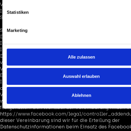
Verwendung des Dienstes auf Grundlage unseres bere
Interesses an einer möglichst umfassenden Sichtbarke
Statistiken
Sozialen Medien.
Soweit mit Hilfe des hier beschriebenen Tools pers
Marketing
Daten auf unserer Website erfasst und an Facebook b
Instagram weitergeleitet werden, sind wir und die Me
Ireland Limited, 4 Grand Canal Square, Grand Canal 
Dublin 2, Irland gemeinsam für diese Datenverarbeit
Alle zulassen
verantwortlich (Art. 26 DSGVO). Die gemeinsame
Verantwortlichkeit beschränkt sich dabei ausschließl
Erfassung der Daten und deren Weitergabe an Facebo
Auswahl erlauben
Instagram. Die nach der Weiterleitung erfolgende Ve
durch Facebook bzw. Instagram ist nicht Teil der g
Verantwortung. Die uns gemeinsam obliegenden Verp
Ablehnen
wurden in einer Vereinbarung über gemeinsame Vera
festgehalten. Den Wortlaut der Vereinbarung finden Si
https://www.facebook.com/legal/controller_addendu
dieser Vereinbarung sind wir für die Erteilung der
Datenschutzinformationen beim Einsatz des Facebook