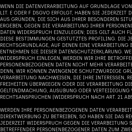
WENN DIE DATENVERARBEITUNG AUF GRUNDLAGE VON A
LIT. E ODER F DSGVO ERFOLGT, HABEN SIE JEDERZEIT D
AUS GRÜNDEN, DIE SICH AUS IHRER BESONDEREN SIT
ERGEBEN, GEGEN DIE VERARBEITUNG IHRER PERSONE
DATEN WIDERSPRUCH EINZULEGEN; DIES GILT AUCH FÜ
DIESE BESTIMMUNGEN GESTÜTZTES PROFILING. DIE J
RECHTSGRUNDLAGE, AUF DENEN EINE VERARBEITUNG 
ENTNEHMEN SIE DIESER DATENSCHUTZERKLÄRUNG. WE
WIDERSPRUCH EINLEGEN, WERDEN WIR IHRE BETROFF
PERSONENBEZOGENEN DATEN NICHT MEHR VERARBEITEN
DENN, WIR KÖNNEN ZWINGENDE SCHUTZWÜRDIGE GRÜ
VERARBEITUNG NACHWEISEN, DIE IHRE INTERESSEN, 
FREIHEITEN ÜBERWIEGEN ODER DIE VERARBEITUNG DI
GELTENDMACHUNG, AUSÜBUNG ODER VERTEIDIGUNG
RECHTSANSPRÜCHEN (WIDERSPRUCH NACH ART. 21 ABS
WERDEN IHRE PERSONENBEZOGENEN DATEN VERARBEIT
DIREKTWERBUNG ZU BETREIBEN, SO HABEN SIE DAS RE
JEDERZEIT WIDERSPRUCH GEGEN DIE VERARBEITUNG S
BETREFFENDER PERSONENBEZOGENER DATEN ZUM ZWE