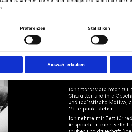
 Daten zusammen, die Sie ihnen bereitgestellt haben oder die s
n.
Präferenzen
Statistiken
Jeb
Ich bin Jeb, Tätow
Auswahl erlauben
Ich interessiere mich für 
Charakter und ihre Geschi
und realistische Motive, 
Mittelpunkt stehen.
Ich nehme mir Zeit für je
Anspruch an mich selbst, 
sauber und dauerhaft übe